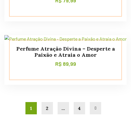
R$
79,99
Perfume Atração Divina – Desperte a
Paixão e Atraia o Amor
R$
89,99
1
2
…
4