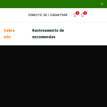
0
0
CONECTE-SE
/
CADASTRAR
Sobre
Rastreamento de
nós
encomendas