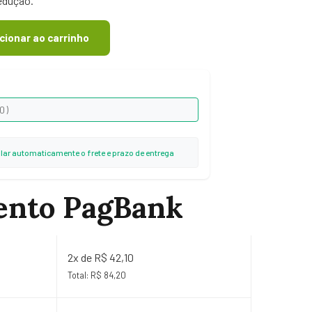
sedução.
cionar ao carrinho
ular automaticamente o frete e prazo de entrega
ento PagBank
2x de R$ 42,10
Total: R$ 84,20