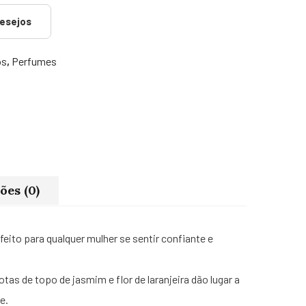
desejos
os
,
Perfumes
ões (0)
rfeito para qualquer mulher se sentir confiante e
as de topo de jasmim e flor de laranjeira dão lugar a
e.