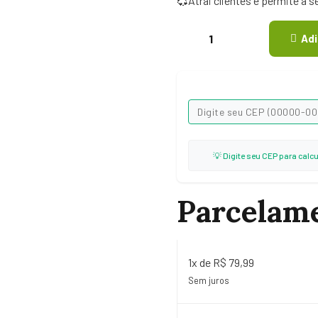
💞Atrai clientes e permite a 
Adi
💡 Digite seu CEP para calc
Parcelam
1x de R$ 79,99
Sem juros