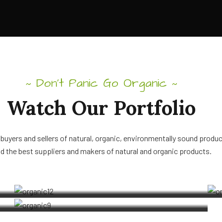
Don’t Panic Go Organic
~
~
Watch Our Portfolio
uyers and sellers of natural, organic, environmentally sound produ
Organic Grape
nd the best suppliers and makers of natural and organic products.
Organic Fertilizers
Farming Fruits
Nature