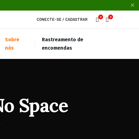
0
0
CONECTE-SE
/
CADASTRAR
Sobre
Rastreamento de
nós
encomendas
No Space
e