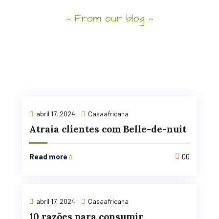
From our blog
~
~
On
a
quest
to
bring
together
and
closer to
abril 17, 2024
Casaafricana
you
all
things
Organic.
Atraia clientes com Belle-de-nuit
Read more
00
abril 17, 2024
Casaafricana
10 razões para consumir