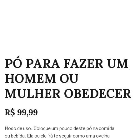
PÓ PARA FAZER UM
HOMEM OU
MULHER OBEDECER
R$
99,99
Modo de uso: Coloque um pouco deste pó na comida
ou bebida. Ela ou ele irá te seguir como uma ovelha