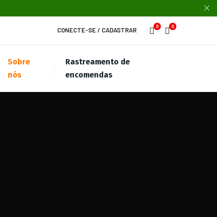
0
0
CONECTE-SE
/
CADASTRAR
Sobre
Rastreamento de
nós
encomendas