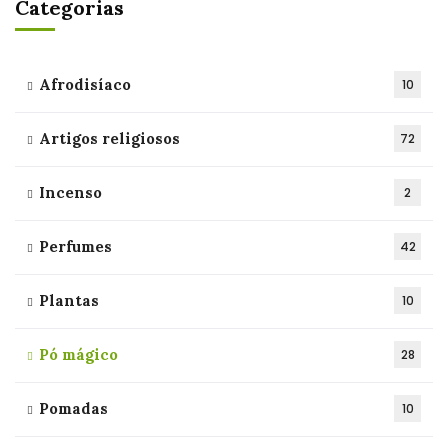
Categorias
Afrodisíaco
10
Artigos religiosos
72
Incenso
2
Perfumes
42
Plantas
10
Pó mágico
28
Pomadas
10